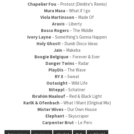
Chapelier Fou
– Protest (Dimlite’s Remix)
Mura Masa
– What if I go
Viola Martinsson
– Made Of
Aravis
– Liberty
Bosco Rogers
– The Middle
Ivory Layne
– Something’s Gonna Happen
Holy Ghost!
– Dumb Disco Ideas
Jain
– Makeba
Boogie Belgique
– Forever & Ever
Danger Twins
– Radar
PlayDis
– The Wave
RY X
– Sweat
Outasight
– Wild Life
Niteppl
– Schatner
Ibrahim Maalouf
– Red & Black Light
KarlK & Ofenbach
– What I Want (Original Mix)
Mister Wives
– Our Own House
Elephant
– Skyscraper
Carpenter Brut
– Le Perv