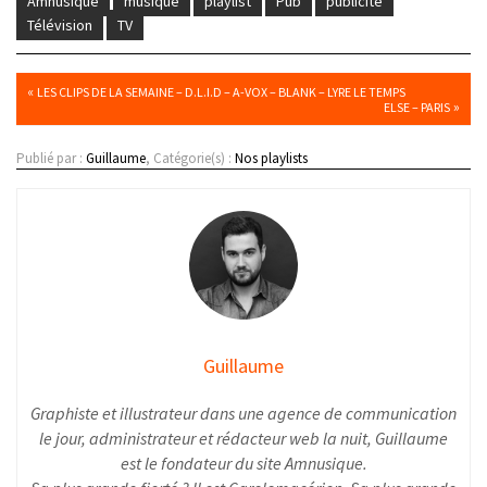
Amnusique
musique
playlist
Pub
publicité
Télévision
TV
«
LES CLIPS DE LA SEMAINE – D.L.I.D – A-VOX – BLANK – LYRE LE TEMPS
»
ELSE – PARIS
Publié par :
Guillaume
, Catégorie(s) :
Nos playlists
Guillaume
Graphiste et illustrateur dans une agence de communication
le jour, administrateur et rédacteur web la nuit, Guillaume
est le fondateur du site Amnusique.