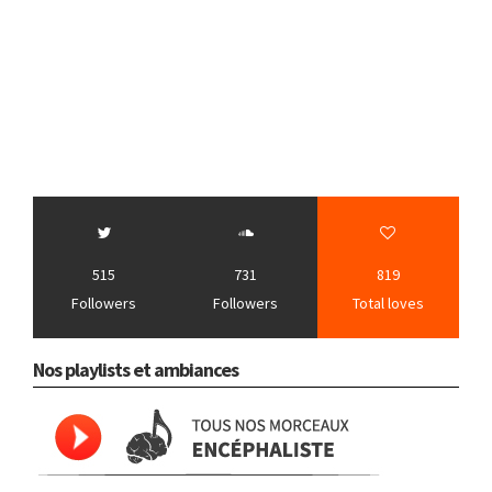
515
731
819
Followers
Followers
Total loves
Nos playlists et ambiances