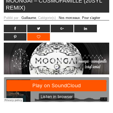
MOONGAÏ – COSMOFAMILLE (20SYL
REMIX)
Publié par :
Guillaume
, Catégorie(s) :
Nos morceaux
,
Pour s'agiter