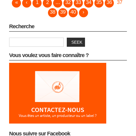
«
‹
1
2
...
32
33
34
35
36
37
38
39
40
›
Recherche
SEEK
Vous voulez vous faire connaître ?
Nous suivre sur Facebook