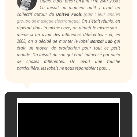
Ouais, à peu près ! En juin ! Fin 2007-2008 !
Ça faisait un moment qu’il y avait un
collectif autour du
United Fools
(ndlr : leur ancien
groupe de musique électronique)
. On s’était réunis, on
répétait dans la même cave, on aimait le même son –
même si on avait des influences différentes – et, en
2008, on a décidé de monter le label
Banzaï Lab
qui
était un moyen de production pour tout ce petit
monde. On faisait du son qui était influencé par plein
de choses différentes. On avait une touche
particulière, les labels ne nous répondaient pas…