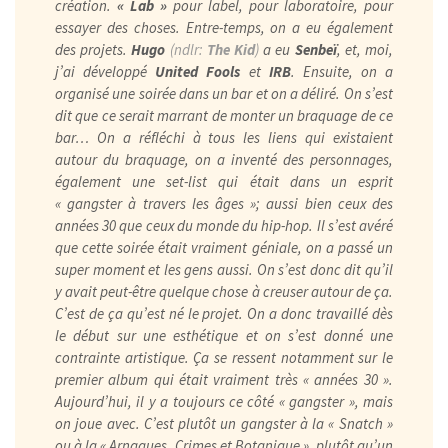
création.
« Lab »
pour label, pour laboratoire, pour
essayer des choses. Entre-temps, on a eu également
des projets.
Hugo
(ndlr:
The Kid
)
a eu
Senbeï
, et, moi,
j’ai développé
United Fools
et
IRB
. Ensuite, on a
organisé une soirée dans un bar et on a déliré. On s’est
dit que ce serait marrant de monter un braquage de ce
bar… On a réfléchi à tous les liens qui existaient
autour du braquage, on a inventé des personnages,
également une set-list qui était dans un esprit
« gangster à travers les âges »; aussi bien ceux des
années 30 que ceux du monde du hip-hop. Il s’est avéré
que cette soirée était vraiment géniale, on a passé un
super moment et les gens aussi. On s’est donc dit qu’il
y avait peut-être quelque chose à creuser autour de ça.
C’est de ça qu’est né le projet. On a donc travaillé dès
le début sur une esthétique et on s’est donné une
contrainte artistique. Ça se ressent notamment sur le
premier album qui était vraiment très « années 30 ».
Aujourd’hui, il y a toujours ce côté « gangster », mais
on joue avec. C’est plutôt un gangster à la « Snatch »
ou à la « Arnaques, Crimes et Botanique », plutôt qu’un