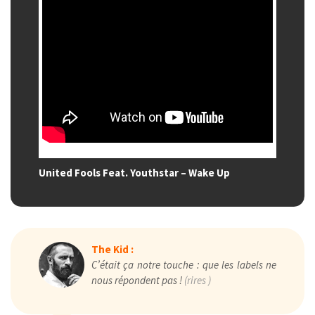
United Fools Feat. Youthstar – Wake Up
The Kid :
C’était ça notre touche : que les labels ne
nous répondent pas !
(rires )