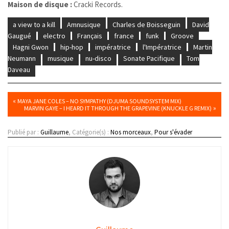
Maison de disque :
Cracki Records.
a view to a kill
Amnusique
Charles de Boisseguin
David
Gaugué
electro
Français
france
funk
Groove
Hagni Gwon
hip-hop
impératrice
l'Impératrice
Martin
Neumann
musique
nu-disco
Sonate Pacifique
Tom
Daveau
«
MAYA JANE COLES – NO SYMPATHY (DJUMA SOUNDSYSTEM MIX)
»
MARVIN GAYE – I HEARD IT THROUGH THE GRAPEVINE (KNUCKLE G REMIX)
Publié par :
Guillaume
, Catégorie(s) :
Nos morceaux
,
Pour s'évader