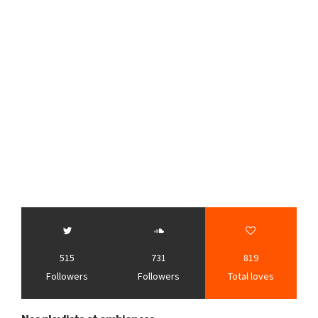
515
731
819
Followers
Followers
Total loves