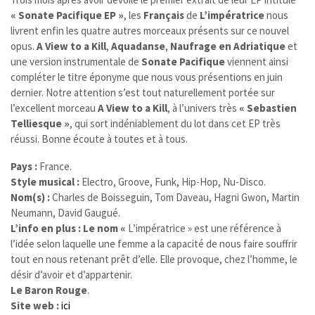
« Sonate Pacifique EP »
, les
Français
de
L’impératrice
nous
livrent enfin les quatre autres morceaux présents sur ce nouvel
opus.
A View to a Kill
,
Aquadanse
,
Naufrage en Adriatique
et
une version instrumentale de
Sonate Pacifique
viennent ainsi
compléter le titre éponyme que nous vous présentions en juin
dernier. Notre attention s’est tout naturellement portée sur
l’excellent morceau
A View to a Kill
, à l’univers très
« Sebastien
Telliesque »
, qui sort indéniablement du lot dans cet EP très
réussi.
Bonne écoute à toutes et à tous.
Pays :
France.
Style musical :
Electro, Groove, Funk, Hip-Hop, Nu-Disco.
Nom(s) :
Charles de Boisseguin, Tom Daveau, Hagni Gwon, Martin
Neumann, David Gaugué.
L’info en plus : Le nom «
L’impératrice » est une référence à
l’idée selon laquelle une femme a la capacité de nous faire souffrir
tout en nous retenant prêt d’elle. Elle provoque, chez l’homme, le
désir d’avoir et d’appartenir.
Le Baron Rouge
.
Site web :
ici