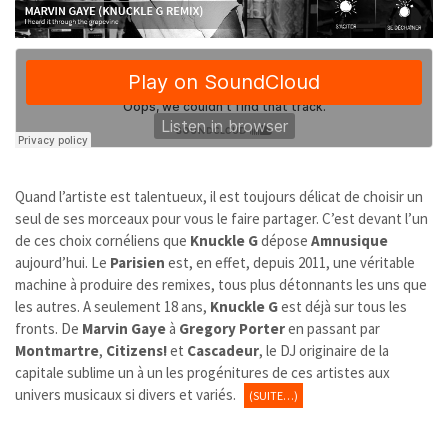
Quand l’artiste est talentueux, il est toujours délicat de choisir un
seul de ses morceaux pour vous le faire partager. C’est devant l’un
de ces choix cornéliens que
Knuckle G
dépose
Amnusique
aujourd’hui. Le
Parisien
est, en effet, depuis 2011, une véritable
machine à produire des remixes, tous plus détonnants les uns que
les autres. A seulement 18 ans,
Knuckle G
est déjà sur tous les
fronts. De
Marvin Gaye
à
Gregory Porter
en passant par
Montmartre
,
Citizens!
et
Cascadeur
, le DJ originaire de la
capitale sublime un à un les progénitures de ces artistes aux
univers musicaux si divers et variés.
(SUITE…)