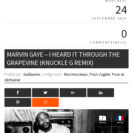
MERCREDI
24
SEPTEMBRE 2014
0
COMMENTAIRE(S)
MARVIN GAYE – I HEARD IT THROUGH THE
GRAPEVINE (KNUCKLE G REMIX)
Publié par :
Guillaume
, Catégorie(s) :
Nos morceaux
,
Pour s'agiter
,
Pour se
déchainer