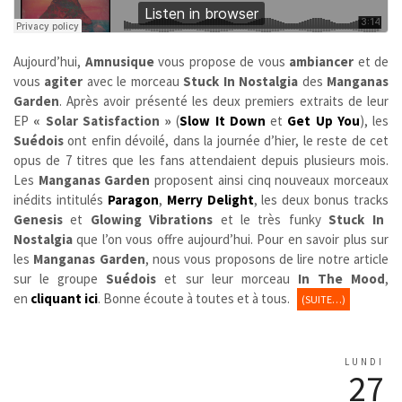
Aujourd’hui,
Amnusique
vous propose de vous
ambiancer
et de
vous
agiter
avec le morceau
Stuck In Nostalgia
des
Manganas
Garden
. Après avoir présenté les deux premiers extraits de leur
EP
« Solar Satisfaction »
(
Slow It Down
et
Get Up You
), les
Suédois
ont enfin dévoilé, dans la journée d’hier, le reste de cet
opus de 7 titres que les fans attendaient depuis plusieurs mois.
Les
Manganas Garden
proposent ainsi cinq nouveaux morceaux
inédits intitulés
Paragon
,
Merry Delight
, les deux bonus tracks
Genesis
et
Glowing Vibrations
et le très funky
Stuck In
Nostalgia
que l’on vous offre aujourd’hui. Pour en savoir plus sur
les
Manganas Garden
, nous vous proposons de lire notre article
sur le groupe
Suédois
et sur leur morceau
In The Mood
,
en
cliquant ici
. Bonne écoute à toutes et à tous.
(SUITE…)
LUNDI
27