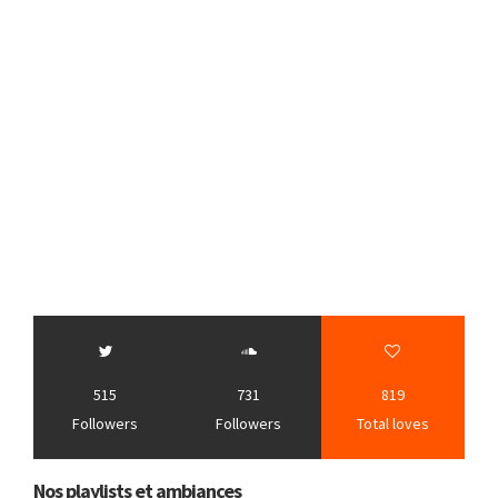
515
731
819
Followers
Followers
Total loves
Nos playlists et ambiances