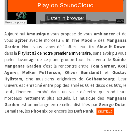
Aujourd’hui
Amnusique
vous propose de vous
ambiancer
et de
vous
agiter
avec le morceau
« In The Mood »
des
Manganas
Garden
. Nous vous avions déjà offert leur titre
Slow It Down
,
dans la
Playlist #3 de notre premier anniversaire
, sans avoir pu vous
parler davantage de ce jeune groupe tout droit venu de
Suède
.
Manganas Garden
c’est la rencontre entre
Tom Serner
,
Axel
Agervi
,
Melker Petterson
,
Oliver Ganslandt
et
Gustav
Hyllstam
, cinq musiciens originaires de
Gothembourg
. Leur
univers est enraciné entre pop des années 60 et disco des 80’s, le
tout, finement enrobé dans un voile d’électro qui rend leurs
morceaux nettement plus actuels. La musique des
Manganas
Garden
est un mélange entre celles distillées par
George Duke
,
Lemaitre
, les
Phoenix
ou encore les
Daft Punk
.
(SUITE…)