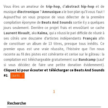
Vous êtes un amateur de
trip-hop
, d’
abstract hip-hop
et de
musique
électronique
?
Amnusique
a le bon plan qu’il vous faut !
Aujourd’hui on vous propose de vous délecter de la première
compilation éponyme de
Beats And Sounds
sortie il y a quelques
jours seulement. Derrière ce projet frais et envoûtant se cache
Laurent Rivault
, aka
Kaïma
, qui a réussi le pari difficile de réunir à
ses côtés une douzaine d’artistes indépendants
Français
afin
de constituer un album de 13 titres, presque tous inédits. Ce
premier opus est une vraie réussite, l’histoire que l’on nous
raconte au fil des pistes est cohérante et cerise sur le gâteau : la
compilation est téléchargeable gratuitement sur
Bandcamp
(sauf
si vous décidez de faire une petite donation évidemment).
Cliquez
i
ci pour écouter et télécharger ce Beats And Sounds
#1
.
(SUITE…)
1
Recherche