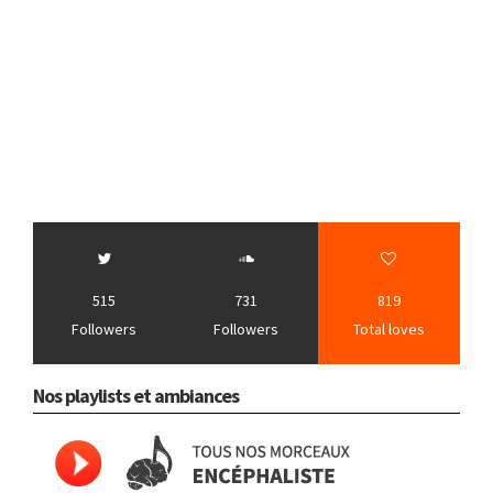
515
731
819
Followers
Followers
Total loves
Nos playlists et ambiances