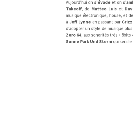
Aujourd’hui on
s’évade
et on
s’am
Takeoff
, de
Matteo Luis
et
Dav
musique électronique, house, et de
à
Jeff Lynne
en passant par
Grizz
d’adopter un style de musique plus 
Zero 64
, aux sonorités très « 8bits 
Sonne Park Und Sterni
qui sera le