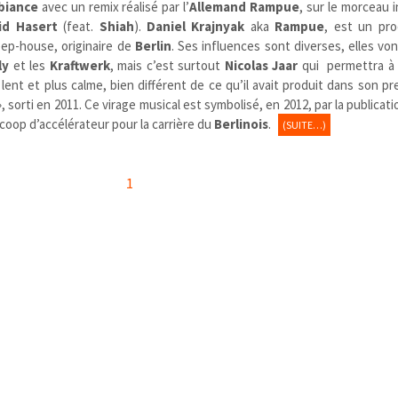
biance
avec un remix réalisé par l’
Allemand Rampue
, sur le morceau 
id Hasert
(feat.
Shiah
).
Daniel Krajnyak
aka
Rampue
, est un pr
ep-house, originaire de
Berlin
. Ses influences sont diverses, elles vo
ly
et les
Kraftwerk
, mais c’est surtout
Nicolas Jaar
qui permettra à 
lent et plus calme, bien différent de ce qu’il avait produit dans son p
», sorti en 2011. Ce virage musical est symbolisé, en 2012, par la publicati
 coop d’accélérateur pour la carrière du
Berlinois
.
(SUITE…)
1