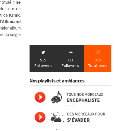
intitulé
The
oducteur de
nt de
Krink
,
l’
Allemand
remier album
on du single
515
731
819
Followers
Followers
Total loves
Nos playlists et ambiances