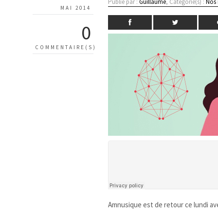
Publié par :
Guillaume
, Catégorie(s) :
Nos
MAI 2014
0
COMMENTAIRE(S)
Amnusique est de retour ce lundi ave