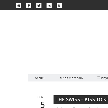
Accueil
♫ Nos morceaux
☰ Playl
LUNDI
THE SWISS – KISS TO K
5