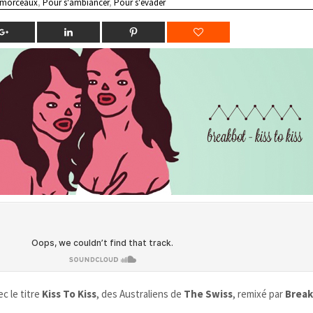
 morceaux
,
Pour s'ambiancer
,
Pour s'évader
c le titre
Kiss To Kiss
, des Australiens de
The Swiss
, remixé par
Brea