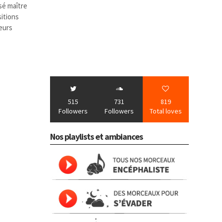
ssé maître
sitions
eurs
515
731
819
Followers
Followers
Total loves
Nos playlists et ambiances