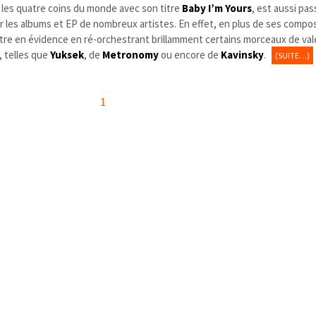
s les quatre coins du monde avec son titre
Baby I’m Yours
, est aussi pa
ur les albums et EP de nombreux artistes. En effet, en plus de ses compo
ettre en évidence en ré-orchestrant brillamment certains morceaux de val
 telles que
Yuksek
, de
Metronomy
ou encore de
Kavinsky
.
(SUITE…)
1