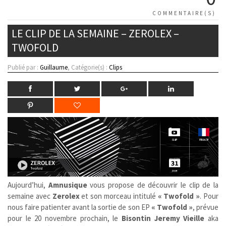
COMMENTAIRE(S)
LE CLIP DE LA SEMAINE – ZEROLEX –
TWOFOLD
Publié par :
Guillaume
, Catégorie(s) :
Clips
Aujourd’hui,
Amnusique
vous propose de découvrir le clip de la
semaine avec
Zerolex
et son morceau intitulé
« Twofold »
. Pour
nous faire patienter avant la sortie de son EP
« Twofold »
,
prévue
pour le 20 novembre prochain, le
Bisontin
Jeremy Vieille
aka