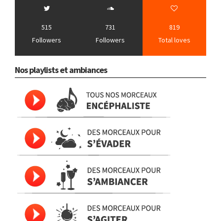
515
731
819
Followers
Followers
Total loves
Nos playlists et ambiances