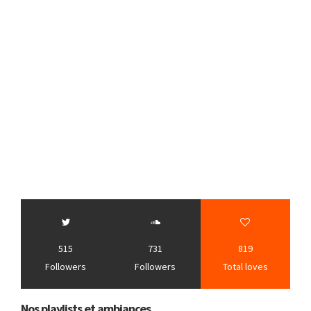
515
731
819
Followers
Followers
Total loves
Nos playlists et ambiances