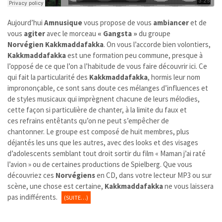
Aujourd’hui
Amnusique
vous propose de vous
ambiancer
et de
vous
agiter
avec le morceau
« Gangsta »
du groupe
Norvégien
Kakkmaddafakka
. On vous l’accorde bien volontiers,
Kakkmaddafakka
est une formation peu commune, presque à
l’opposé de ce que l’on a l’habitude de vous faire découvrir ici. Ce
qui fait la particularité des
Kakkmaddafakka
, hormis leur nom
imprononçable, ce sont sans doute ces mélanges d’influences et
de styles musicaux qui imprègnent chacune de leurs mélodies,
cette façon si particulière de chanter, à la limite du faux et
ces refrains entêtants qu’on ne peut s’empêcher de
chantonner. Le groupe est composé de huit membres, plus
déjantés les uns que les autres, avec des looks et des visages
d’adolescents semblant tout droit sortir du film « Maman j’ai raté
l’avion » ou de certaines productions de Spielberg. Que vous
découvriez ces
Norvégiens
en CD, dans votre lecteur MP3 ou sur
scène, une chose est certaine,
Kakkmaddafakka
ne vous laissera
pas indifférents.
(SUITE…)