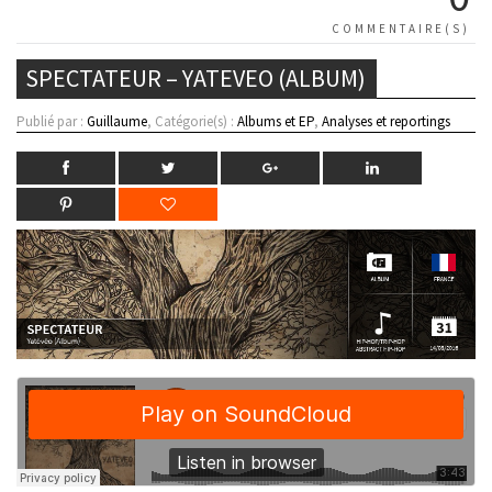
COMMENTAIRE(S)
SPECTATEUR – YATEVEO (ALBUM)
Publié par :
Guillaume
, Catégorie(s) :
Albums et EP
,
Analyses et reportings