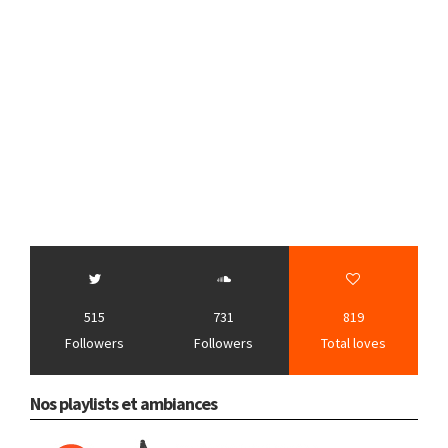
515
731
819
Followers
Followers
Total loves
Nos playlists et ambiances