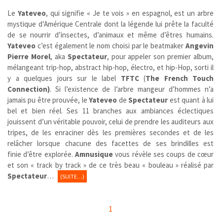
Le
Yateveo
,
qui signifie « Je te vois » en espagnol, est un arbre
mystique d’Amérique Centrale dont la légende lui prête la faculté
de se nourrir d’insectes, d’animaux et même d’êtres humains.
Yateveo
c’est également le nom choisi par le beatmaker
Angevin
Pierre Morel
, aka
Spectateur
, pour appeler son premier album,
mélangeant trip-hop, abstract hip-hop, électro, et hip-Hop, sorti il
y a quelques jours sur le label
TFTC
(
The French Touch
Connection)
. Si l’existence de l’arbre mangeur d’hommes n’a
jamais pu être prouvée, le
Yateveo
de
Spectateur
est quant à lui
bel et bien réel. Ses 11 branches aux ambiances éclectiques
jouissent d’un véritable pouvoir, celui de prendre les auditeurs aux
tripes, de les enraciner dès les premières secondes et de les
relâcher lorsque chacune des facettes de ses brindilles est
finie d’être explorée.
Amnusique
vous révèle ses coups de cœur
et son « track by track » de ce très beau « bouleau » réalisé par
Spectateur
…
(SUITE…)
1