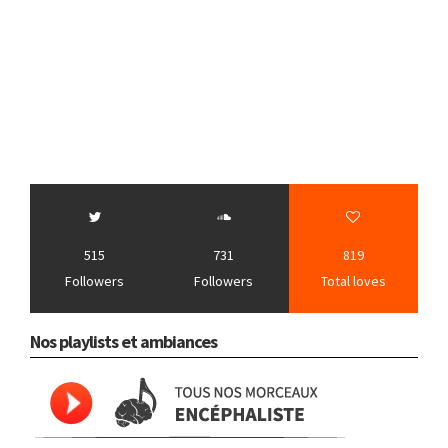
515
731
819
Followers
Followers
Total loves
Nos playlists et ambiances