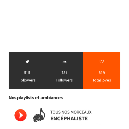
515
731
819
Followers
Followers
Total loves
Nos playlists et ambiances