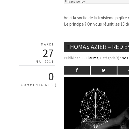
Voici la sortie de la troisième piqûr
Le principe ? On vous réunit les 15 d
MARDI
THOMAS AZIER – RED E
27
Publié par :
Guillaume
, Catégorie(s) :
Nos
MAI 2014
0
COMMENTAIRE(S)