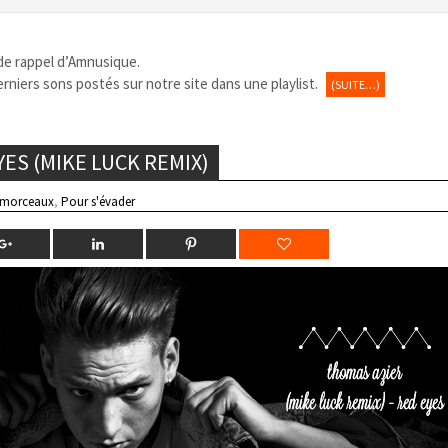
e de rappel d’Amnusique.
erniers sons postés sur notre site dans une playlist.
(SUITE…)
YES (MIKE LUCK REMIX)
 morceaux
,
Pour s'évader