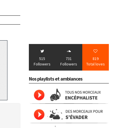
515
731
819
Followers
Followers
Total loves
Nos playlists et ambiances