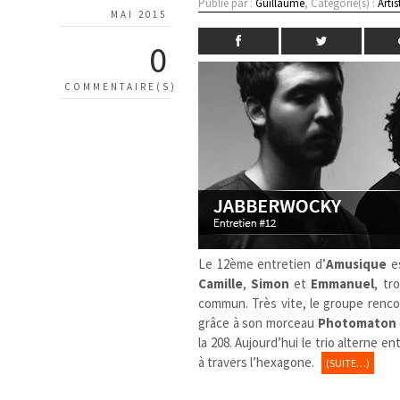
Publié par :
Guillaume
, Catégorie(s) :
Artis
MAI 2015
0
COMMENTAIRE(S)
Le 12ème entretien d’
Amusique
es
Camille
,
Simon
et
Emmanuel
, tr
commun. Très vite, le groupe renco
grâce à son morceau
Photomaton
la 208. Aujourd’hui le trio alterne e
à travers l’hexagone.
(SUITE…)