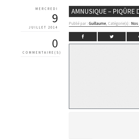
MERCREDI
AMNUSIQUE – PIQÛRE 
9
Publié par :
Guillaume
, Catégorie(s) :
Nos 
JUILLET 2014
0
COMMENTAIRE(S)