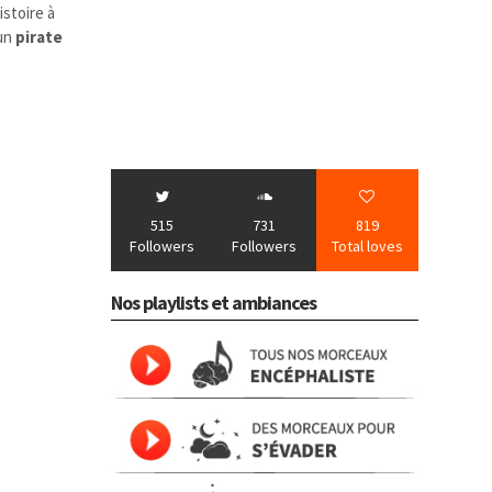
istoire à
 un
pirate
515
731
819
Followers
Followers
Total loves
Nos playlists et ambiances