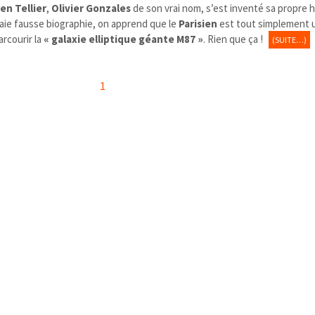
en Tellier
,
Olivier Gonzales
de son vrai nom, s’est inventé sa propre h
vraie fausse biographie, on apprend que le
Parisien
est tout simplement
rcourir la
« galaxie elliptique géante M87 »
. Rien que ça !
(SUITE…)
1