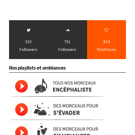
515
731
819
Followers
Followers
Total loves
Nos playlists et ambiances