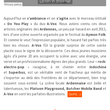
Aujourd’hui on
s’ambiance
et on
s’agite
avec le morceau intitulé
« Do You Play »
du duo
A-Vox
. Nous avions connu ces deux
artistes originaires des
Ardennes,
un peu par hasard en avril 2013,
lors d’une scène ouverte organisée par le festival du
Aymon Folk
.
Et comme le veut l’expression populaire, le hasard fait parfois très
bien les choses.
A-Vox
fût la grande surprise de cette soirée
placée sous le signe de la découverte. Ces deux jeunes musiciens
âgés d’à peine 20 ans occupent la scène avec une énergie, une
verve et un professionnalisme dignes des plus grands. Leur «
rock-
electro-pop
» ravageur, à mi chemin entre
Indochine
et
Superbus
,
est un véritable vent de fraicheur qui mérite de
s’exporter au delà des frontières de ce département, bien trop
souvent sous-estimé. La scène locale
Ardennaise
est belle et
talentueuse, les
Platoon Playground
,
Butcher Mobile Band
et
A-Vox
en sont les parfaites illustrations.
(SUITE…)