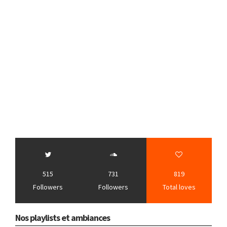
515
731
819
Followers
Followers
Total loves
Nos playlists et ambiances