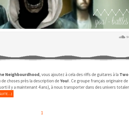
he Neighbourdhood
, vous ajoutez à cela des riffs de guitares à la
Two
 de choses près la description de
You!
. Ce groupe français originaire de
rti il y a maintenant 4 ans), à nous transporter dans des univers total
SUITE…)
1