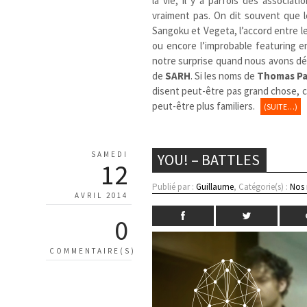
la vie, il y a parfois des associat
vraiment pas. On dit souvent que le
Sangoku et Vegeta, l’accord entre l
ou encore l’improbable featuring en
notre surprise quand nous avons déc
de
SARH
. Si les noms de
Thomas P
disent peut-être pas grand chose, 
peut-être plus familiers.
(SUITE…)
SAMEDI
YOU! – BATTLES
12
Publié par :
Guillaume
, Catégorie(s) :
Nos
AVRIL 2014
0
COMMENTAIRE(S)