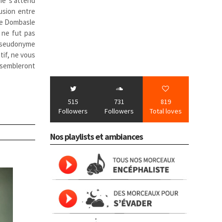
 ne s’attend
fusion entre
lle Dombasle
e ne fut pas
x pseudonyme
tif, ne vous
sembleront
515
731
819
Followers
Followers
Total loves
Nos playlists et ambiances