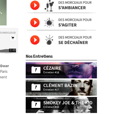
Nos Entretiens
 Door
 Paris
ement