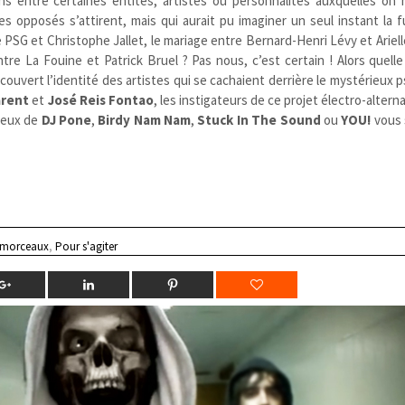
ions entre certaines entités, artistes ou personnalités auxquelles on
s opposés s’attirent, mais qui aurait pu imaginer un seul instant la 
e PSG et Christophe Jallet, le mariage entre Bernard-Henri Lévy et Arie
tre La Fouine et Patrick Bruel ? Pas nous, c’est certain ! Alors quell
ouvert l’identité des artistes qui se cachaient derrière le mystérieu
arent
et
José Reis Fontao
, les instigateurs de ce projet électro-alterna
ceux de
DJ Pone
,
Birdy Nam Nam
,
Stuck In The Sound
ou
YOU!
vous 
 morceaux
,
Pour s'agiter