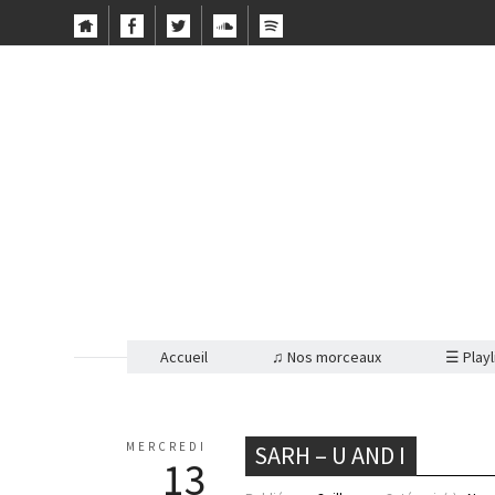
Accueil
♫ Nos morceaux
☰ Playl
MERCREDI
SARH – U AND I
13