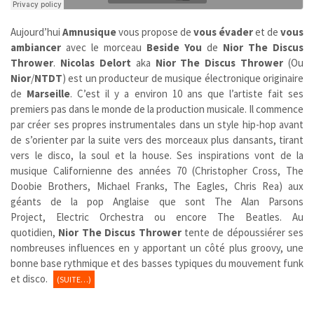
Aujourd’hui
Amnusique
vous propose de
vous évader
et de
vous
ambiancer
avec le morceau
Beside You
de
Nior The Discus
Thrower
.
Nicolas Delort
aka
Nior The Discus Thrower
(Ou
Nior
/
NTDT
) est un producteur de musique électronique originaire
de
Marseille
. C’est il y a environ 10 ans que l’artiste fait ses
premiers pas dans le monde de la production musicale. Il commence
par créer ses propres instrumentales dans un style hip-hop avant
de s’orienter par la suite vers des morceaux plus dansants, tirant
vers le disco, la soul et la house. Ses inspirations vont de la
musique Californienne des années 70 (Christopher Cross, The
Doobie Brothers, Michael Franks, The Eagles, Chris Rea) aux
géants de la pop Anglaise que sont The Alan Parsons
Project, Electric Orchestra ou encore The Beatles. Au
quotidien,
Nior The Discus Thrower
tente de dépoussiérer ses
nombreuses influences en y apportant un côté plus groovy, une
bonne base rythmique et des basses typiques du mouvement funk
et disco.
(SUITE…)