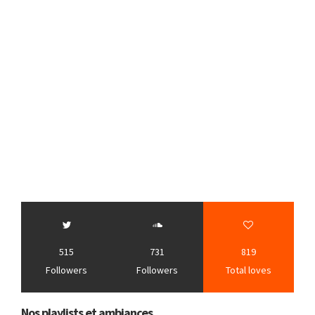
515
731
819
Followers
Followers
Total loves
Nos playlists et ambiances