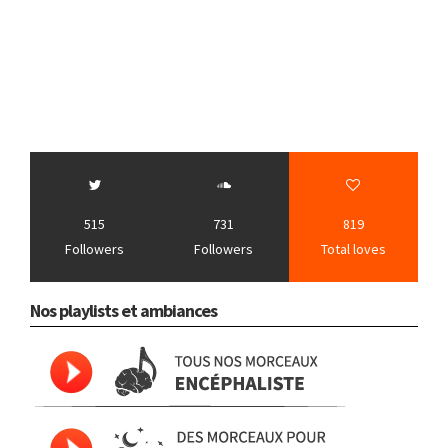
515
731
819
Followers
Followers
Total loves
Nos playlists et ambiances