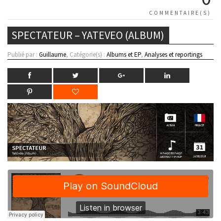
COMMENTAIRE(S)
SPECTATEUR – YATEVEO (ALBUM)
Publié par :
Guillaume
, Catégorie(s) :
Albums et EP
,
Analyses et reportings