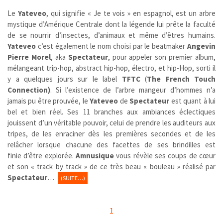
Le
Yateveo
,
qui signifie « Je te vois » en espagnol, est un arbre
mystique d’Amérique Centrale dont la légende lui prête la faculté
de se nourrir d’insectes, d’animaux et même d’êtres humains.
Yateveo
c’est également le nom choisi par le beatmaker
Angevin
Pierre Morel
, aka
Spectateur
, pour appeler son premier album,
mélangeant trip-hop, abstract hip-hop, électro, et hip-Hop, sorti il
y a quelques jours sur le label
TFTC
(
The French Touch
Connection)
. Si l’existence de l’arbre mangeur d’hommes n’a
jamais pu être prouvée, le
Yateveo
de
Spectateur
est quant à lui
bel et bien réel. Ses 11 branches aux ambiances éclectiques
jouissent d’un véritable pouvoir, celui de prendre les auditeurs aux
tripes, de les enraciner dès les premières secondes et de les
relâcher lorsque chacune des facettes de ses brindilles est
finie d’être explorée.
Amnusique
vous révèle ses coups de cœur
et son « track by track » de ce très beau « bouleau » réalisé par
Spectateur
…
(SUITE…)
1