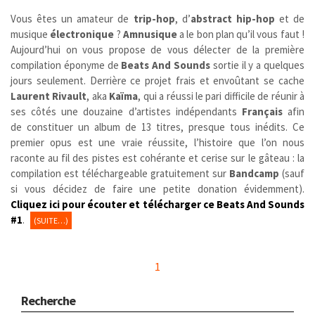
Vous êtes un amateur de
trip-hop
, d’
abstract hip-hop
et de
musique
électronique
?
Amnusique
a le bon plan qu’il vous faut !
Aujourd’hui on vous propose de vous délecter de la première
compilation éponyme de
Beats And Sounds
sortie il y a quelques
jours seulement. Derrière ce projet frais et envoûtant se cache
Laurent Rivault
, aka
Kaïma
, qui a réussi le pari difficile de réunir à
ses côtés une douzaine d’artistes indépendants
Français
afin
de constituer un album de 13 titres, presque tous inédits. Ce
premier opus est une vraie réussite, l’histoire que l’on nous
raconte au fil des pistes est cohérante et cerise sur le gâteau : la
compilation est téléchargeable gratuitement sur
Bandcamp
(sauf
si vous décidez de faire une petite donation évidemment).
Cliquez
i
ci pour écouter et télécharger ce Beats And Sounds
#1
.
(SUITE…)
1
Recherche