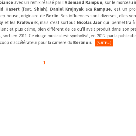
biance
avec un remix réalisé par l’
Allemand Rampue
, sur le morceau 
id Hasert
(feat.
Shiah
).
Daniel Krajnyak
aka
Rampue
, est un pr
ep-house, originaire de
Berlin
. Ses influences sont diverses, elles vo
ly
et les
Kraftwerk
, mais c’est surtout
Nicolas Jaar
qui permettra à 
lent et plus calme, bien différent de ce qu’il avait produit dans son p
», sorti en 2011. Ce virage musical est symbolisé, en 2012, par la publicati
 coop d’accélérateur pour la carrière du
Berlinois
.
(SUITE…)
1