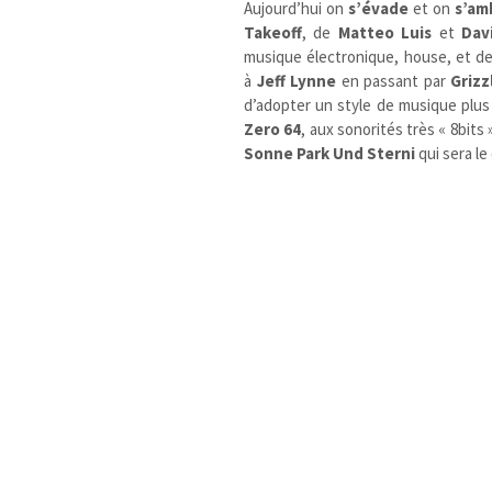
Aujourd’hui on
s’évade
et on
s’am
Takeoff
, de
Matteo Luis
et
Dav
musique électronique, house, et de
à
Jeff Lynne
en passant par
Grizz
d’adopter un style de musique plus 
Zero 64
, aux sonorités très « 8bits 
Sonne Park Und Sterni
qui sera le