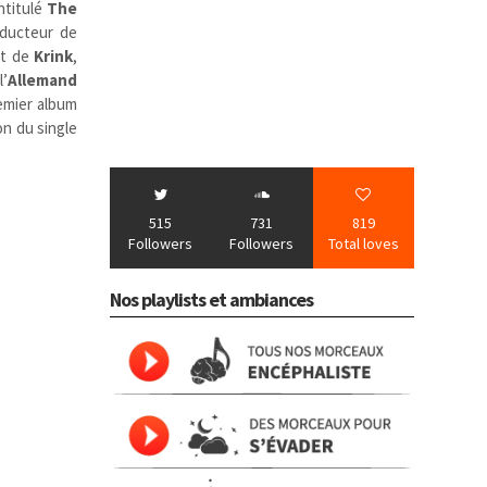
intitulé
The
oducteur de
nt de
Krink
,
l’
Allemand
remier album
on du single
515
731
819
Followers
Followers
Total loves
Nos playlists et ambiances