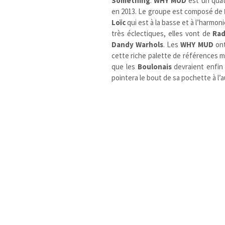
Something
.
WHY MUD
est un quat
en 2013. Le groupe est composé de
Loïc
qui est à la basse et à l’harmoni
très éclectiques, elles vont de
Ra
Dandy Warhols
. Les
WHY MUD
ont
cette riche palette de références mu
que les
Boulonais
devraient enfin
pointera le bout de sa pochette à l