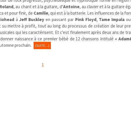
uor de rock progressif, psychédélique et hypnotique formé en région
Roland
, au chant et à la guitare, d’
Antoine
, au clavier et à la guitare 
ca et pour finir, de
Camille
, qui est à la batterie. Les influences de la f
diohead
à
Jeff Buckley
en passant par
Pink Floyd
,
Tame Impala
ou 
 su mettre à profit, tout au long du processus de création de leur pr
sicales qui les caractérisent. Et c’est finalement après deux ans de trav
 donner naissance à ce premier bébé de 12 chansons intitulé
« Adam
’automne prochain.
(SUITE…)
1