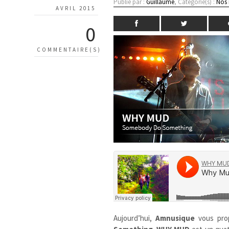
Publié par :
Guillaume
, Catégorie(s) :
Nos
AVRIL 2015
0
COMMENTAIRE(S)
Aujourd’hui,
Amnusique
vous pr