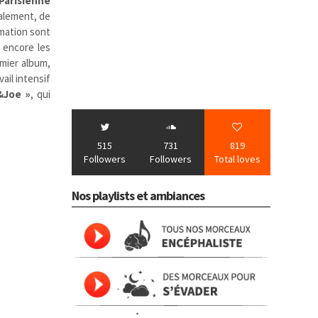
Parisienne
également, de
ormation sont
encore les
emier album,
ail intensif
&Joe »
, qui
515
731
819
Followers
Followers
Total loves
Nos playlists et ambiances