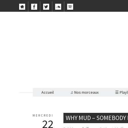
Accueil
♫ Nos morceaux
☰ Playl
MERCREDI
WHY MUD – SOMEBODY
22