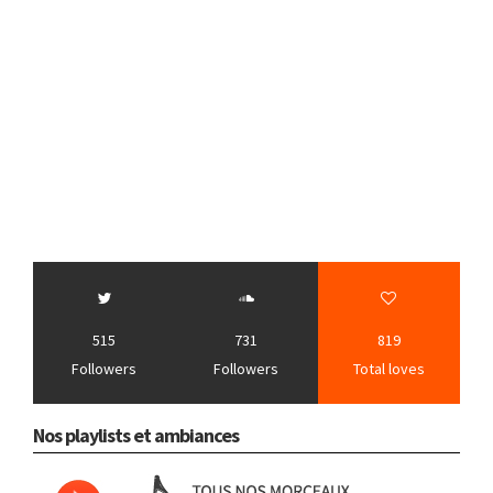
515
731
819
Followers
Followers
Total loves
Nos playlists et ambiances