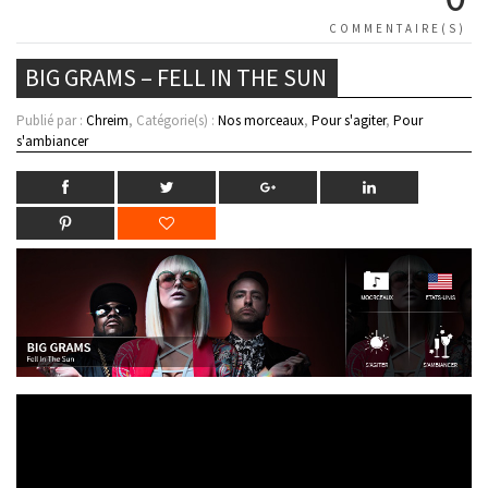
COMMENTAIRE(S)
BIG GRAMS – FELL IN THE SUN
Publié par :
Chreim
, Catégorie(s) :
Nos morceaux
,
Pour s'agiter
,
Pour
s'ambiancer