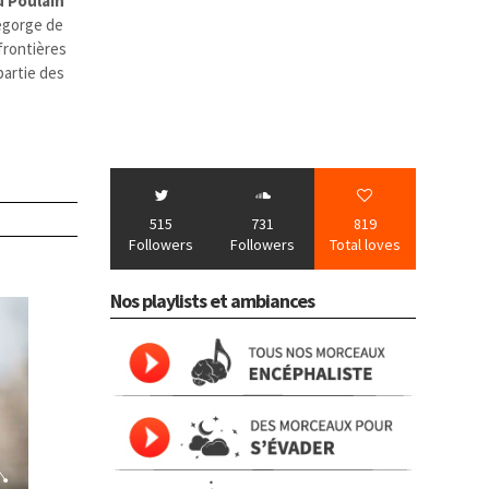
 Poulain
egorge de
frontières
partie des
515
731
819
Followers
Followers
Total loves
Nos playlists et ambiances