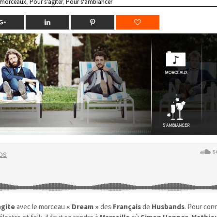
 morceaux
,
Pour s'agiter
,
Pour s'ambiancer
agite
avec le morceau
« Dream »
des
Français
de
Husbands
. Pour conn