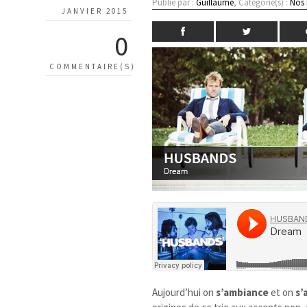
Publié par :
Guillaume
, Catégorie(s) :
Nos
JANVIER 2015
0
COMMENTAIRE(S)
Aujourd’hui on
s’ambiance
et on
s’