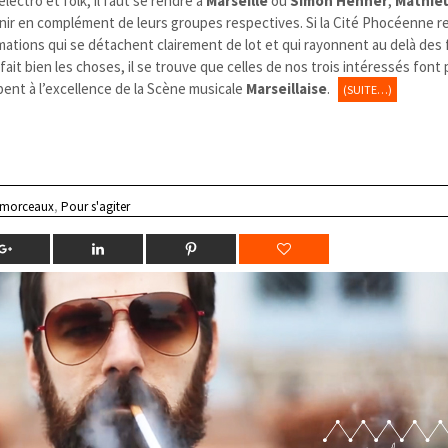
lectro et folk, il faut se rendre à
Marseille
où
Simon Henner
,
Mathieu
nir en complément de leurs groupes respectives. Si la Cité Phocéenne r
ormations qui se détachent clairement de lot et qui rayonnent au delà des 
ait bien les choses, il se trouve que celles de nos trois intéressés font 
pent à l’excellence de la Scène musicale
Marseillaise
.
(SUITE…)
 morceaux
,
Pour s'agiter