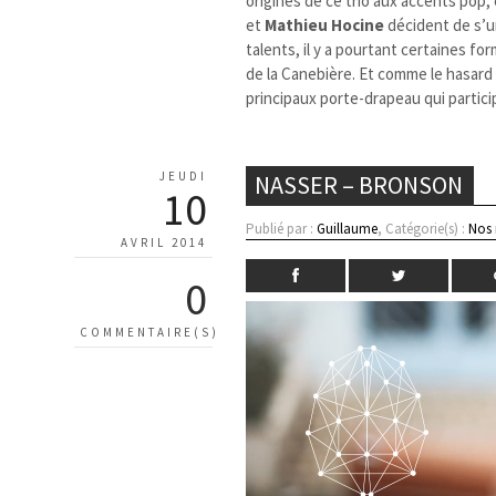
origines de ce trio aux accents pop, é
et
Mathieu Hocine
décident de s’u
talents, il y a pourtant certaines f
de la Canebière. Et comme le hasard f
principaux porte-drapeau qui partici
JEUDI
NASSER – BRONSON
10
Publié par :
Guillaume
, Catégorie(s) :
Nos
AVRIL 2014
0
COMMENTAIRE(S)