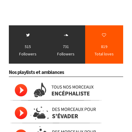
515
731
819
Followers
Followers
Total loves
Nos playlists et ambiances