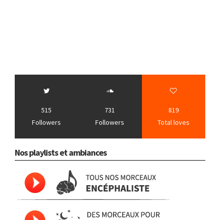
515
731
819
Followers
Followers
Total loves
Nos playlists et ambiances