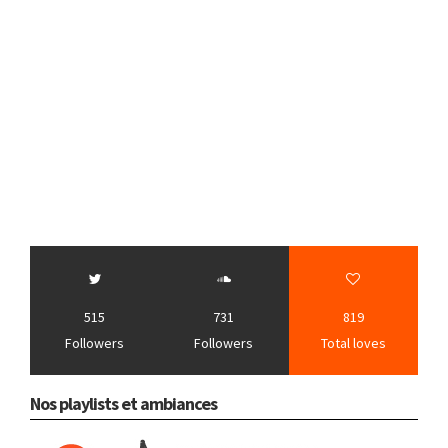
515
731
819
Followers
Followers
Total loves
Nos playlists et ambiances