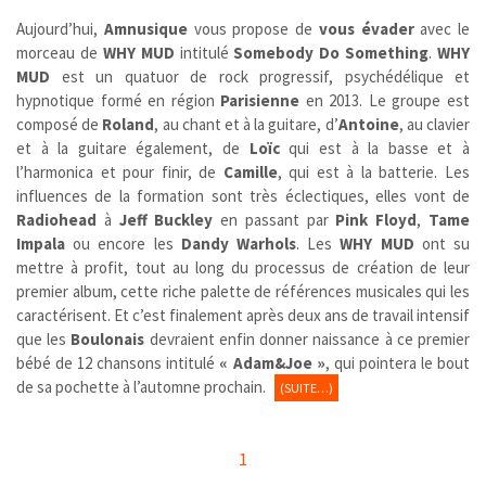
Aujourd’hui,
Amnusique
vous propose de
vous évader
avec le
morceau de
WHY MUD
intitulé
Somebody Do Something
.
WHY
MUD
est un quatuor de rock progressif, psychédélique et
hypnotique formé en région
Parisienne
en 2013. Le groupe est
composé de
Roland
, au chant et à la guitare, d’
Antoine
, au clavier
et à la guitare également, de
Loïc
qui est à la basse et à
l’harmonica et pour finir, de
Camille
, qui est à la batterie. Les
influences de la formation sont très éclectiques, elles vont de
Radiohead
à
Jeff Buckley
en passant par
Pink Floyd
,
Tame
Impala
ou encore les
Dandy Warhols
. Les
WHY MUD
ont su
mettre à profit, tout au long du processus de création de leur
premier album, cette riche palette de références musicales qui les
caractérisent. Et c’est finalement après deux ans de travail intensif
que les
Boulonais
devraient enfin donner naissance à ce premier
bébé de 12 chansons intitulé
« Adam&Joe »
, qui pointera le bout
de sa pochette à l’automne prochain.
(SUITE…)
1