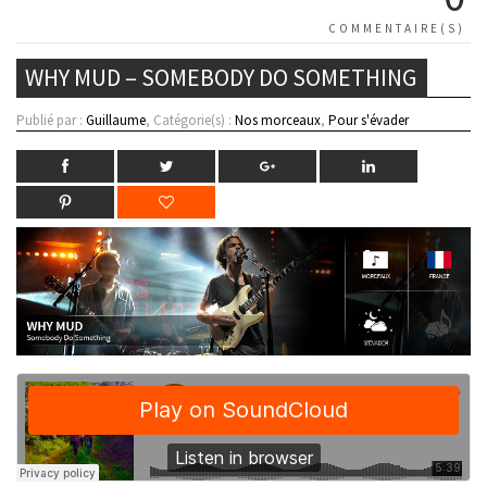
COMMENTAIRE(S)
WHY MUD – SOMEBODY DO SOMETHING
Publié par :
Guillaume
, Catégorie(s) :
Nos morceaux
,
Pour s'évader