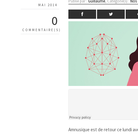
Publié par :
Guillaume
, Catégorie(s) :
Nos
MAI 2014
0
COMMENTAIRE(S)
Amnusique est de retour ce lundi ave