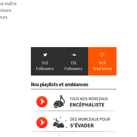
ssé maître
sitions
eurs
515
731
819
Followers
Followers
Total loves
Nos playlists et ambiances