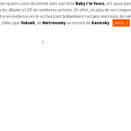
s les quatre coins du monde avec son titre
Baby I’m Yours
, est aussi pa
ur les albums et EP de nombreux artistes. En effet, en plus de ses compo
ettre en évidence en ré-orchestrant brillamment certains morceaux de val
 telles que
Yuksek
, de
Metronomy
ou encore de
Kavinsky
.
(SUITE…)
1