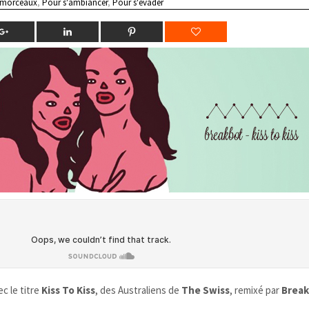
 morceaux
,
Pour s'ambiancer
,
Pour s'évader
c le titre
Kiss To Kiss
, des Australiens de
The Swiss
, remixé par
Brea