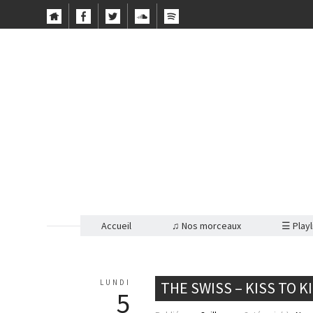
Accueil
♫ Nos morceaux
☰ Playl
LUNDI
THE SWISS – KISS TO K
5