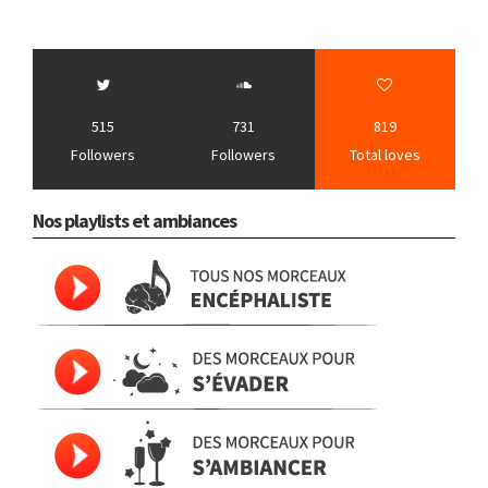
515
731
819
Followers
Followers
Total loves
Nos playlists et ambiances