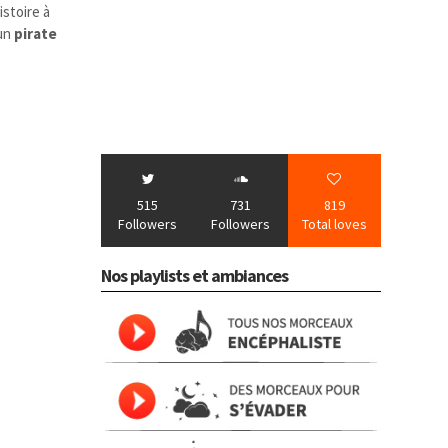
istoire à
 un
pirate
515
731
819
Followers
Followers
Total loves
Nos playlists et ambiances