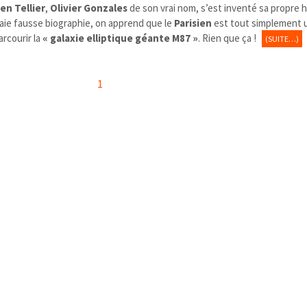
en Tellier
,
Olivier Gonzales
de son vrai nom, s’est inventé sa propre h
vraie fausse biographie, on apprend que le
Parisien
est tout simplement
rcourir la
« galaxie elliptique géante M87 »
. Rien que ça !
(SUITE…)
1