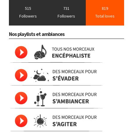
515
731
819
Followers
Followers
Total loves
Nos playlists et ambiances