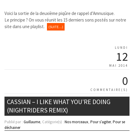
Voici la sortie de la deuxième piqûre de rappel d’Amnusique.
Le principe ? On vous réunit les 15 derniers sons postés sur notre
site dans une playlist.
(SUITE…)
LUNDI
12
MAI 2014
0
COMMENTAIRE(S)
CASSIAN – I LIKE WHAT YOU’RE DOING
(NIGHTRIDERS REMIX)
Publié par :
Guillaume
, Catégorie(s) :
Nos morceaux
,
Pour s'agiter
,
Pour se
déchainer