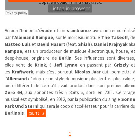
Aujourd’hui on
s’évade
et on
s’ambiance
avec un remix réalisé
par l’
Allemand Rampue
, sur le morceau intitulé
The Takeoff
, de
Matteo Luis
et
David Hasert
(feat.
Shiah
).
Daniel Krajnyak
aka
Rampue
, est un producteur de musique électronique, house, et
deep-house, originaire de
Berlin
. Ses influences sont diverses,
elles vont de
Krink
, à
Jeff Lynne
en passant par
Grizzly
et
les
Kraftwerk
, mais c’est surtout
Nicolas Jaar
qui permettra à
l’
Allemand
d’adopter un style de musique plus lent et plus calme,
bien différent de ce qu’il avait produit dans son premier album
Zero 64
, aux sonorités très « 8bits », sorti en 2011. Ce virage
musical est symbolisé, en 2012, par la publication du single
Sonne
Park Und Sterni
qui sera le coop d’accélérateur pour la carrière du
Berlinois
.
(SUITE…)
1