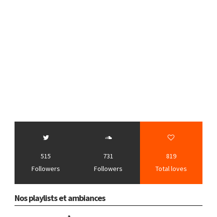
515
731
819
Followers
Followers
Total loves
Nos playlists et ambiances