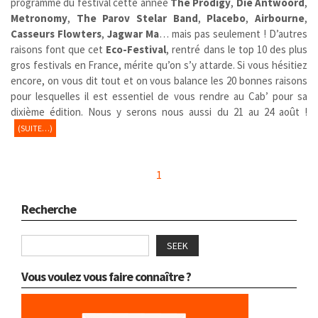
programme du festival cette année
The Prodigy
,
Die Antwoord
,
Metronomy
,
The Parov Stelar Band
,
Placebo
,
Airbourne
,
Casseurs Flowters
,
Jagwar Ma
… mais pas seulement ! D’autres
raisons font que cet
Eco-Festival
, rentré dans le top 10 des plus
gros festivals en France, mérite qu’on s’y attarde. Si vous hésitiez
encore, on vous dit tout et on vous balance les 20 bonnes raisons
pour lesquelles il est essentiel de vous rendre au Cab’ pour sa
dixième édition. Nous y serons nous aussi du 21 au 24 août !
(SUITE…)
1
Recherche
SEEK
Vous voulez vous faire connaître ?