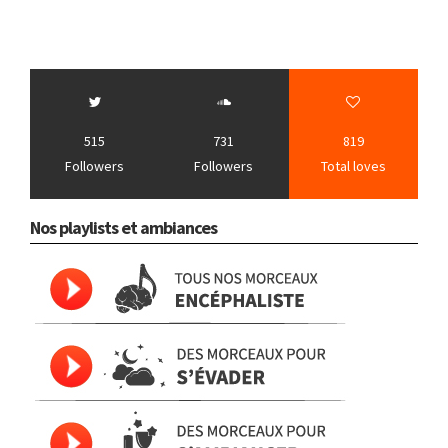
515
731
819
Followers
Followers
Total loves
Nos playlists et ambiances