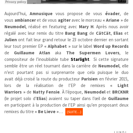
Aujourd’hui,
Amnusique
vous propose de vous
évader
, de
vous
ambiancer
et de vous
agiter
avec le morceau
« Ariane »
de
Neumodel
, réalisé en featuring avec
Mary H
. Après nous avoir
régalé avec leur remix du titre
Bang Bang
de
CätCät
,
Elias
et
Julien
ont fait leur grand retour le 23 octobre dernier en sortant
leur tout premier EP
« Alphabet »
sur le label
Word up Records
de
Guillaume Atlan
aka
The Supermen Lovers
,
le
compositeur de l’inoubliable tube
Starlight
.
Si cette signature
semble être un réel tournant dans la carrière de
Neumodel
, elle
n’est pourtant pas si surprenante que cela puisque le duo
avait déjà croisé la route du producteur
Parisien
en février 2015,
lors de la réalisation de l’EP de remixes
« Light
Warriors
»
de
Natty Fensie
. À l’époque,
Neumodel
et
BRCKNR
(le projet solo d’
Elias
) avaient su taper dans l’œil de
Guillaume
en participant à la production de l’EP ainsi qu’en proposant deux
remixes du titre
« Be Lieve »
…
(SUITE…)
LUNDI