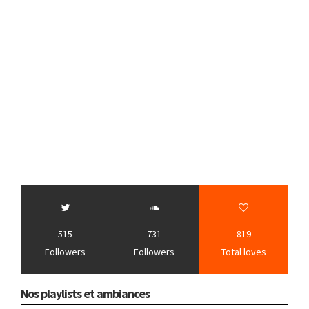
515
731
819
Followers
Followers
Total loves
Nos playlists et ambiances