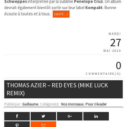
Schweppes
interprétée par la sublime
Penelope Cruz
. Un album
devrait également bientôt sortir sur leur label
Kompakt
. Bonne
écoute à toutes et à tous.
(SUITE…)
MARDI
27
MAI 2014
0
COMMENTAIRE(S)
THOMAS AZIER – RED EYES (MIKE LUCK
REMIX)
Publié par :
Guillaume
, Catégorie(s) :
Nos morceaux
,
Pour s'évader