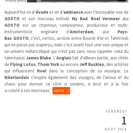
Aujourd’hui on
s’évade
et on
s’ambiance
avec l’incroyable voix de
GOSTO
et son morceau intitulé
My Bad
.
Roel Vermeer
aka
GOSTO
est un chanteur, compositeur, producteur et multi-
instrumentiste originaire d’
Amsterdam
, aux
Pays-
Bas
.
GOSTO
,
c’est, certes, un look entre Boucle d’or et Tahiti bob
qui ne passe pas inaperçu, mais c’est avant tout une voix unique et
un univers mélancolique qui n’est pas sans nous rappeler celui du
talentueux
James Blake
. L’
Anglais
fait d’ailleurs partie, aux côtés
de
Flying Lotus
,
Thom York
ou encore
Jeff Buckley
, des artistes
qui influencent
Roel
dans la conception de sa musique. Le
Néerlandais
s’inspire également des voyages, de l’amour et du
chaos pour donner ce côté si sombre, si brut et à la fois
si coloré à ses morceaux.
(SUITE…)
VENDREDI
1
AOÛT 2014