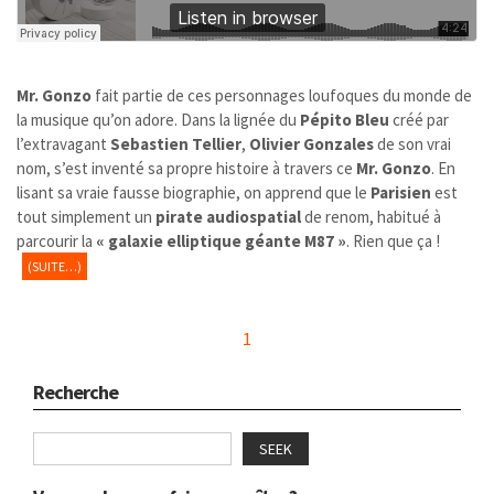
Mr. Gonzo
fait partie de ces personnages loufoques du monde de
la musique qu’on adore. Dans la lignée du
Pépito Bleu
créé par
l’extravagant
Sebastien Tellier
,
Olivier Gonzales
de son vrai
nom, s’est inventé sa propre histoire à travers ce
Mr. Gonzo
. En
lisant sa vraie fausse biographie, on apprend que le
Parisien
est
tout simplement un
pirate audiospatial
de renom, habitué à
parcourir la
« galaxie elliptique géante M87 »
. Rien que ça !
(SUITE…)
1
Recherche
SEEK