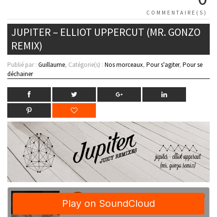
COMMENTAIRE(S)
JUPITER – ELLIOT UPPERCUT (MR. GONZO
REMIX)
Publié par :
Guillaume
, Catégorie(s) :
Nos morceaux
,
Pour s'agiter
,
Pour se
déchainer