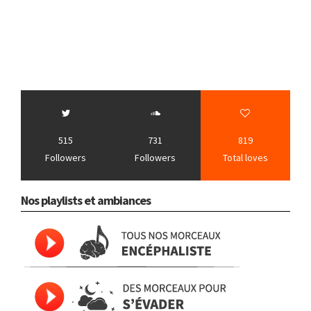
515
731
819
Followers
Followers
Total loves
Nos playlists et ambiances