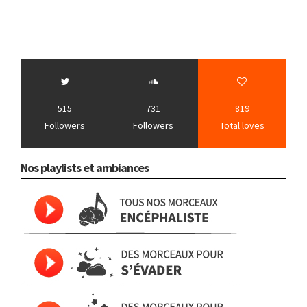
515
731
819
Followers
Followers
Total loves
Nos playlists et ambiances