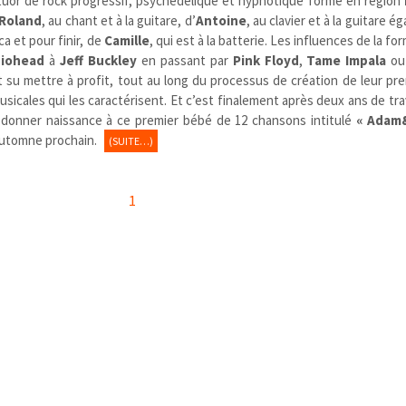
uor de rock progressif, psychédélique et hypnotique formé en région
Roland
, au chant et à la guitare, d’
Antoine
, au clavier et à la guitare 
ca et pour finir, de
Camille
, qui est à la batterie. Les influences de la f
diohead
à
Jeff Buckley
en passant par
Pink Floyd
,
Tame Impala
ou 
 su mettre à profit, tout au long du processus de création de leur pr
sicales qui les caractérisent. Et c’est finalement après deux ans de trav
 donner naissance à ce premier bébé de 12 chansons intitulé
« Adam
’automne prochain.
(SUITE…)
1