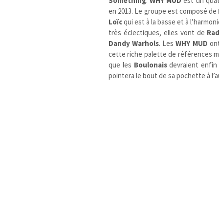
Something
.
WHY MUD
est un quat
en 2013. Le groupe est composé de
Loïc
qui est à la basse et à l’harmoni
très éclectiques, elles vont de
Ra
Dandy Warhols
. Les
WHY MUD
ont
cette riche palette de références mu
que les
Boulonais
devraient enfin
pointera le bout de sa pochette à l