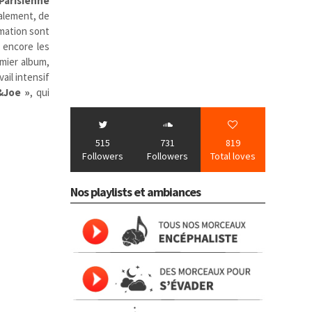
Parisienne
également, de
ormation sont
encore les
emier album,
ail intensif
&Joe »
, qui
515
731
819
Followers
Followers
Total loves
Nos playlists et ambiances