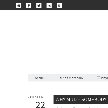
Accueil
♫ Nos morceaux
☰ Playl
MERCREDI
WHY MUD – SOMEBODY
22