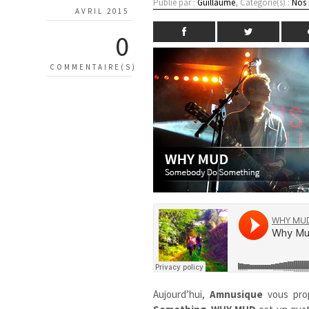
Publié par :
Guillaume
, Catégorie(s) :
Nos
AVRIL 2015
0
COMMENTAIRE(S)
Aujourd’hui,
Amnusique
vous pr