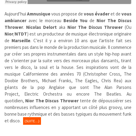
Aujourd’hui
Amnusique
vous propose de
vous évader
et de
vous
ambiancer
avec le morceau
Beside You
de
Nior The Discus
Thrower
.
Nicolas Delort
aka
Nior The Discus Thrower
(Ou
Nior
/
NTDT
) est un producteur de musique électronique originaire
de
Marseille
. C’est il y a environ 10 ans que l’artiste fait ses
premiers pas dans le monde de la production musicale. Il commence
par créer ses propres instrumentales dans un style hip-hop avant
de s’orienter par la suite vers des morceaux plus dansants, tirant
vers le disco, la soul et la house. Ses inspirations vont de la
musique Californienne des années 70 (Christopher Cross, The
Doobie Brothers, Michael Franks, The Eagles, Chris Rea) aux
géants de la pop Anglaise que sont The Alan Parsons
Project, Electric Orchestra ou encore The Beatles. Au
quotidien,
Nior The Discus Thrower
tente de dépoussiérer ses
nombreuses influences en y apportant un côté plus groovy, une
bonne base rythmique et des basses typiques du mouvement funk
et disco.
(SUITE…)