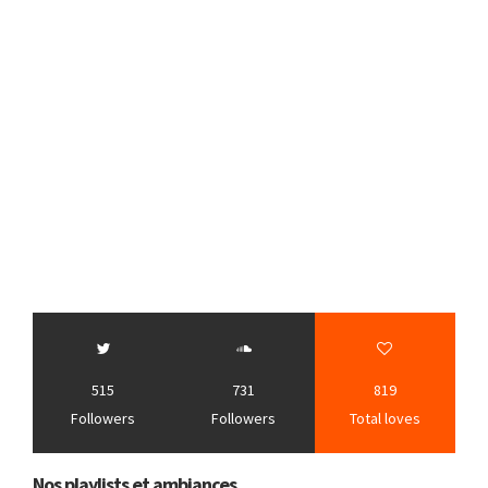
515
731
819
Followers
Followers
Total loves
Nos playlists et ambiances