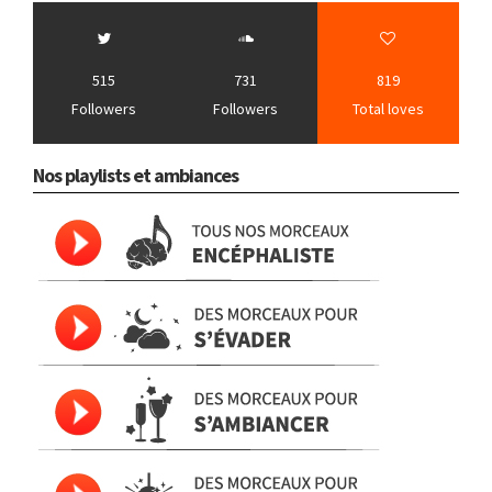
515
731
819
Followers
Followers
Total loves
Nos playlists et ambiances