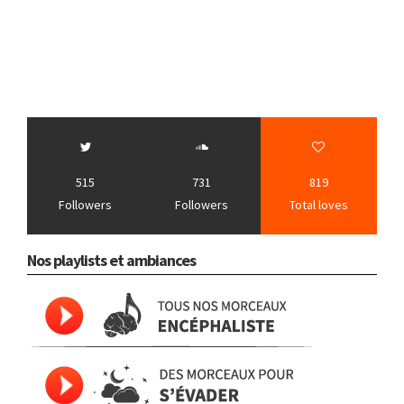
515
731
819
Followers
Followers
Total loves
Nos playlists et ambiances