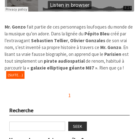
Mr. Gonzo
fait partie de ces personnages loufoques du monde de
la musique qu’on adore. Dans la lignée du
Pépito Bleu
créé par
l’extravagant
Sebastien Tellier
,
Olivier Gonzales
de son vrai
nom, s’est inventé sa propre histoire à travers ce
Mr. Gonzo
. En
lisant sa vraie fausse biographie, on apprend que le
Parisien
est
tout simplement un
pirate audiospatial
de renom, habitué à
parcourir la
« galaxie elliptique géante M87 »
. Rien que ça !
(SUITE…)
1
Recherche
SEEK