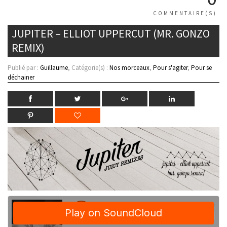
COMMENTAIRE(S)
JUPITER – ELLIOT UPPERCUT (MR. GONZO
REMIX)
Publié par :
Guillaume
, Catégorie(s) :
Nos morceaux
,
Pour s'agiter
,
Pour se
déchainer