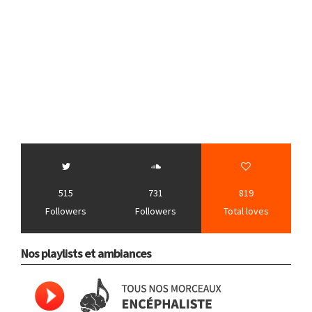
515
731
819
Followers
Followers
Total loves
Nos playlists et ambiances