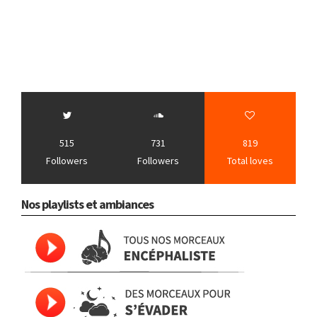
515
731
819
Followers
Followers
Total loves
Nos playlists et ambiances