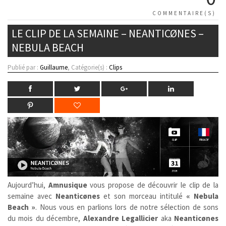
COMMENTAIRE(S)
LE CLIP DE LA SEMAINE – NEANTICØNES –
NEBULA BEACH
Publié par :
Guillaume
, Catégorie(s) :
Clips
Aujourd’hui,
Amnusique
vous propose de découvrir le clip de la
semaine avec
Neanticønes
et son morceau intitulé
« Nebula
Beach »
. Nous vous en parlions lors de notre sélection de sons
du mois du décembre,
Alexandre Legallicier
aka
Neanticønes