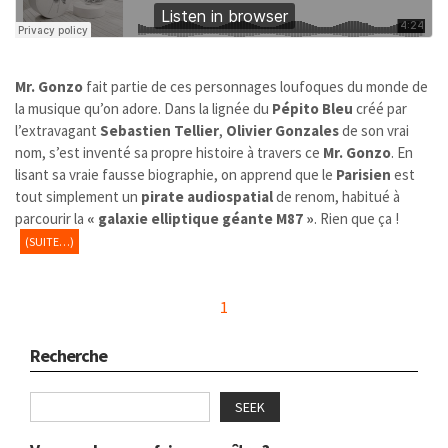
Mr. Gonzo
fait partie de ces personnages loufoques du monde de
la musique qu’on adore. Dans la lignée du
Pépito Bleu
créé par
l’extravagant
Sebastien Tellier
,
Olivier Gonzales
de son vrai
nom, s’est inventé sa propre histoire à travers ce
Mr. Gonzo
. En
lisant sa vraie fausse biographie, on apprend que le
Parisien
est
tout simplement un
pirate audiospatial
de renom, habitué à
parcourir la
« galaxie elliptique géante M87 »
. Rien que ça !
(SUITE…)
1
Recherche
SEEK