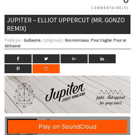
COMMENTAIRE(S)
JUPITER – ELLIOT UPPERCUT (MR. GONZO
REMIX)
Publié par :
Guillaume
, Catégorie(s) :
Nos morceaux
,
Pour s'agiter
,
Pour se
déchainer