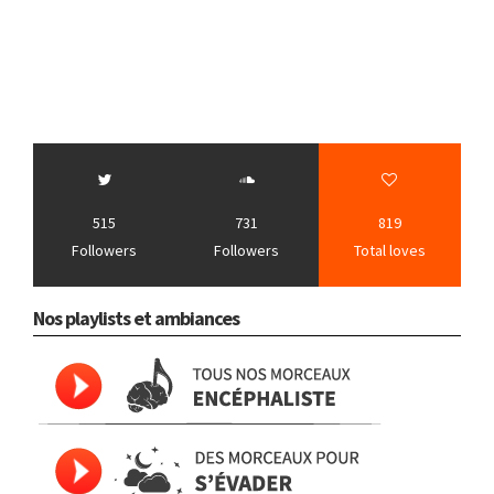
515
731
819
Followers
Followers
Total loves
Nos playlists et ambiances