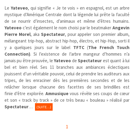
Le
Yateveo
,
qui signifie « Je te vois » en espagnol, est un arbre
mystique d’Amérique Centrale dont la légende lui prête la faculté
de se nourrir d’insectes, d’animaux et même d’êtres humains.
Yateveo
c’est également le nom choisi par le beatmaker
Angevin
Pierre Morel
, aka
Spectateur
, pour appeler son premier album,
mélangeant trip-hop, abstract hip-hop, électro, et hip-Hop, sorti il
y a quelques jours sur le label
TFTC
(
The French Touch
Connection)
. Si l’existence de l’arbre mangeur d’hommes n’a
jamais pu être prouvée, le
Yateveo
de
Spectateur
est quant à lui
bel et bien réel. Ses 11 branches aux ambiances éclectiques
jouissent d’un véritable pouvoir, celui de prendre les auditeurs aux
tripes, de les enraciner dès les premières secondes et de les
relâcher lorsque chacune des facettes de ses brindilles est
finie d’être explorée.
Amnusique
vous révèle ses coups de cœur
et son « track by track » de ce très beau « bouleau » réalisé par
Spectateur
…
(SUITE…)
1