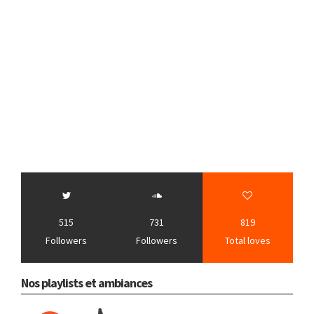
515
731
819
Followers
Followers
Total loves
Nos playlists et ambiances