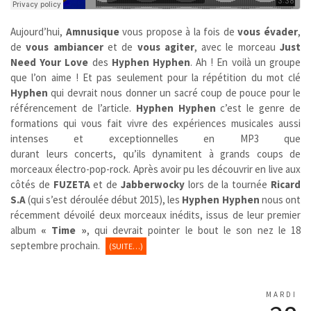
Aujourd’hui,
Amnusique
vous propose à la fois de
vous évader
,
de
vous ambiancer
et de
vous agiter
, avec le morceau
Just
Need Your Love
des
Hyphen Hyphen
. Ah ! En voilà un groupe
que l’on aime ! Et pas seulement pour la répétition du mot clé
Hyphen
qui devrait nous donner un sacré coup de pouce pour le
référencement de l’article.
Hyphen Hyphen
c’est le genre de
formations qui vous fait vivre des expériences musicales aussi
intenses et exceptionnelles en MP3 que
durant leurs concerts, qu’ils dynamitent à grands coups de
morceaux électro-pop-rock. Après avoir pu les découvrir en live aux
côtés de
FUZETA
et de
Jabberwocky
lors de la tournée
Ricard
S.A
(qui s’est déroulée début 2015), les
Hyphen Hyphen
nous ont
récemment dévoilé deux morceaux inédits, issus de leur premier
album
« Time »
, qui devrait pointer le bout le son nez le 18
septembre prochain.
(SUITE…)
MARDI