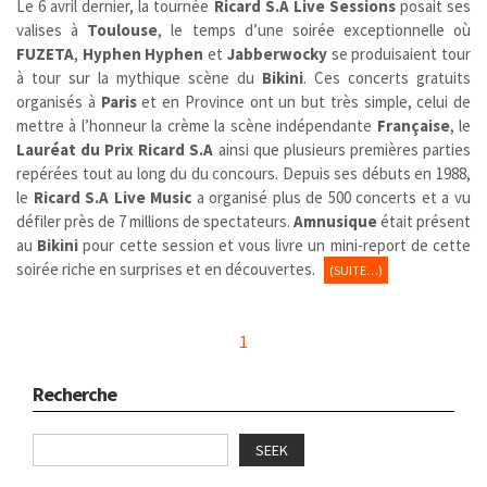
Le 6 avril dernier, la tournée
Ricard S.A Live Sessions
posait ses
valises à
Toulouse
, le temps d’une soirée exceptionnelle où
FUZETA
,
Hyphen Hyphen
et
Jabberwocky
se produisaient tour
à tour sur la mythique scène du
Bikini
. Ces concerts gratuits
organisés à
Paris
et en Province ont un but très simple, celui de
mettre à l’honneur la crème la scène indépendante
Française
, le
Lauréat du Prix Ricard S.A
ainsi que plusieurs premières parties
repérées tout au long du du concours. Depuis ses débuts en 1988,
le
Ricard S.A Live Music
a organisé plus de 500 concerts et a vu
défiler près de 7 millions de spectateurs.
Amnusique
était présent
au
Bikini
pour cette session et vous livre un mini-report de cette
soirée riche en surprises et en découvertes.
(SUITE…)
1
Recherche
SEEK