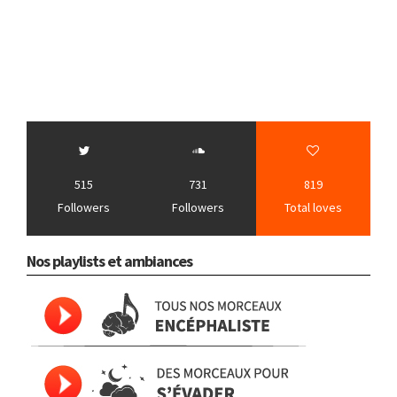
515
731
819
Followers
Followers
Total loves
Nos playlists et ambiances