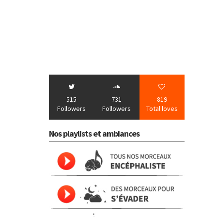
515
731
819
Followers
Followers
Total loves
Nos playlists et ambiances