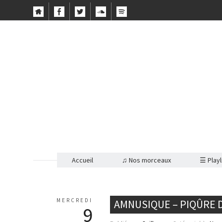
Accueil
♫ Nos morceaux
☰ Playl
MERCREDI
AMNUSIQUE – PIQÛRE 
9