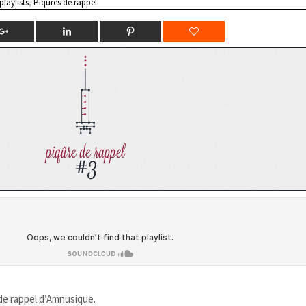
playlists
,
Piqûres de rappel
e de rappel d’Amnusique.